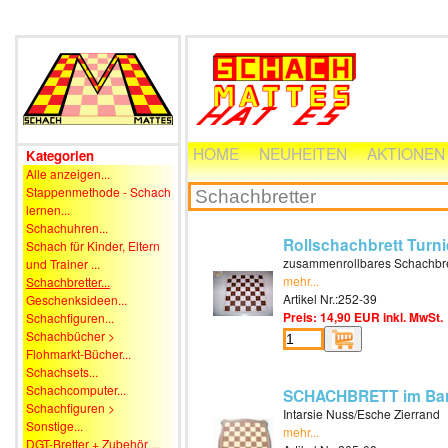
HOME
NEUHEITEN
AKTIONEN
Kategorien
Alle anzeigen...
Stappenmethode - Schach
lernen...
Schachuhren...
Rollschachbrett Turni
Schach für Kinder, Eltern
zusammenrollbares Schachbrett
und Trainer ...
mehr...
Schachbretter...
Artikel Nr.:252-39
Geschenksideen...
Preis: 14,90 EUR inkl. MwSt.
Schachfiguren...
Schachbücher >
Flohmarkt-Bücher...
Schachsets...
Schachcomputer...
SCHACHBRETT im Baro
Schachfiguren >
Intarsie Nuss/Esche Zierrand
Sonstige...
mehr...
DGT-Bretter + Zubehör ...