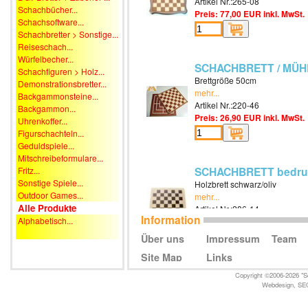
Artikel Nr.:265-08
Schachbücher...
Preis: 77,00 EUR inkl. MwSt.
Schachsoftware...
Schachbretter > Sonstige...
Reiseschach...
Würfelbecher...
SCHACHBRETT / MÜHL
Schachfiguren > Holz...
Brettgröße 50cm
Demonstrationsbretter...
mehr...
Backgammonsteine...
Artikel Nr.:220-46
Backgammon...
Preis: 26,90 EUR inkl. MwSt.
Uhrenkoffer...
Figurschachteln...
Geduldspiele...
Mitschreibeformulare...
SCHACHBRETT bedru
Fritz...
Sonstige Spiele...
Holzbrett schwarz/oliv
Outdoor Games...
mehr...
Alle Produkte
Artikel Nr.:286-14
Information
Alphabetisch...
Preis: 54,90 EUR inkl. MwSt.
Über uns
Impressum
Team
Site Map
Links
SCHACHBRETT Furni
Copyright ©2006-2026 "Sc
Webdesign
,
SE
Holzbrett Mahagoni/Esche
mehr...