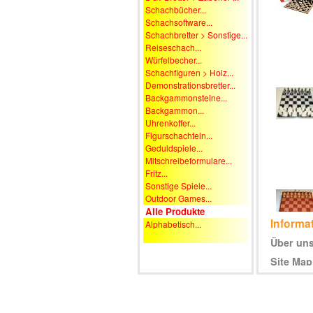
Schachbücher...
Schachsoftware...
Schachbretter > Sonstige...
Reiseschach...
Würfelbecher...
Schachfiguren > Holz...
Demonstrationsbretter...
Backgammonsteine...
Backgammon...
Uhrenkoffer...
Figurschachteln...
Geduldspiele...
Mitschreibeformulare...
Fritz...
Sonstige Spiele...
Outdoor Games...
Alle Produkte
Informa
Alphabetisch...
Über un
Site Map