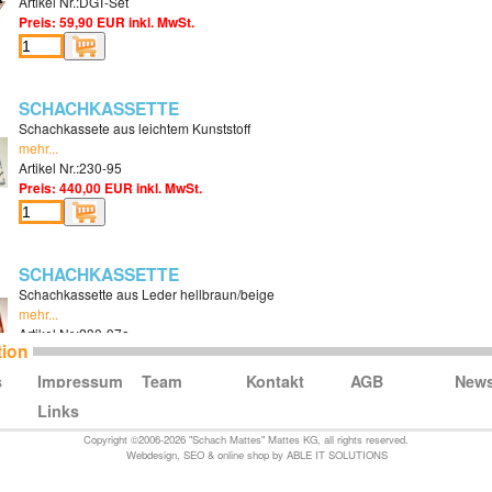
Artikel Nr.:DGT-Set
Preis: 59,90 EUR inkl. MwSt.
SCHACHKASSETTE
Schachkassete aus leichtem Kunststoff
mehr...
Artikel Nr.:230-95
Preis: 440,00 EUR inkl. MwSt.
SCHACHKASSETTE
Schachkassette aus Leder hellbraun/beige
mehr...
Artikel Nr.:230-97a
tion
Preis: 550,00 EUR inkl. MwSt.
s
Impressum
Team
Kontakt
AGB
New
Links
SCHACHSET
Copyright ©2006-2026 "Schach Mattes" Mattes KG, all rights reserved.
Webdesign
,
SEO
&
online shop
by
ABLE IT SOLUTIONS
Komplettangebot, Brett und Figuren in Holzschachtel
mehr...