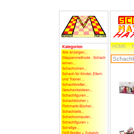
HOME
Kategorien
Alle anzeigen...
Stappenmethode - Schach
lernen...
Schachuhren...
Schach für Kinder, Eltern
und Trainer ...
Schachbretter...
Geschenksideen...
Schachfiguren...
Schachbücher >
Flohmarkt-Bücher...
Schachsets...
Schachcomputer...
Schachfiguren >
Sonstige...
DGT-Bretter + Zubehör ...