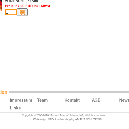
Artikel Nr.:Mag64Abo
Preis: 67,20 EUR inkl. MwSt.
tion
s
Impressum
Team
Kontakt
AGB
New
Links
Copyright ©2006-2026 "Schach Mattes" Mattes KG, all rights reserved.
Webdesign
,
SEO
&
online shop
by
ABLE IT SOLUTIONS