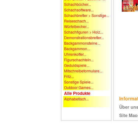
Schachbücher...
Schachsoftware...
Schachbretter > Sonstige...
Reiseschach...
Würfelbecher...
Schachfiguren > Holz...
Demonstrationsbretter...
Backgammonsteine...
Backgammon...
Uhrenkoffer...
Figurschachteln...
Geduldspiele...
Mitschreibeformulare...
Fritz...
Sonstige Spiele...
Outdoor Games...
Alle Produkte
Informa
Alphabetisch...
Über un
Site Map