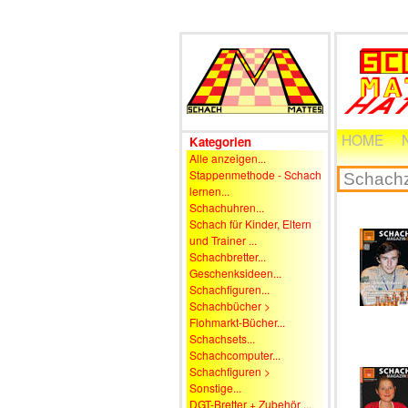
HOME
Kategorien
Alle anzeigen...
Stappenmethode - Schach
lernen...
Schachuhren...
Schach für Kinder, Eltern
und Trainer ...
Schachbretter...
Geschenksideen...
Schachfiguren...
Schachbücher >
Flohmarkt-Bücher...
Schachsets...
Schachcomputer...
Schachfiguren >
Sonstige...
DGT-Bretter + Zubehör ...