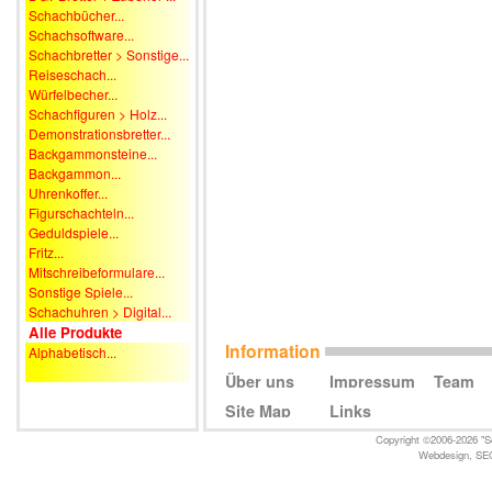
Schachbücher...
Schachsoftware...
Schachbretter > Sonstige...
Reiseschach...
Würfelbecher...
Schachfiguren > Holz...
Demonstrationsbretter...
Backgammonsteine...
Backgammon...
Uhrenkoffer...
Figurschachteln...
Geduldspiele...
Fritz...
Mitschreibeformulare...
Sonstige Spiele...
Schachuhren > Digital...
Alle Produkte
Information
Alphabetisch...
Über uns
Impressum
Team
Site Map
Links
Copyright ©2006-2026 "Sc
Webdesign
,
SE