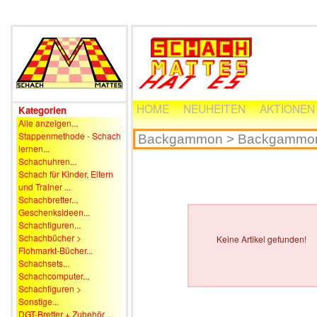
HOME
NEUHEITEN
AKTIONEN
Kategorien
Alle anzeigen...
Stappenmethode - Schach
lernen...
Schachuhren...
Schach für Kinder, Eltern
und Trainer ...
Schachbretter...
Geschenksideen...
Schachfiguren...
Schachbücher >
Keine Artikel gefunden!
Flohmarkt-Bücher...
Schachsets...
Schachcomputer...
Schachfiguren >
Sonstige...
DGT-Bretter + Zubehör ...