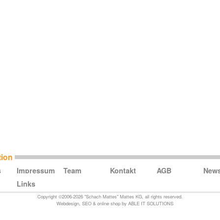
tion
s
Impressum
Team
Kontakt
AGB
New
Links
Copyright ©2006-2026 "Schach Mattes" Mattes KG, all rights reserved.
Webdesign
,
SEO
&
online shop
by
ABLE IT SOLUTIONS