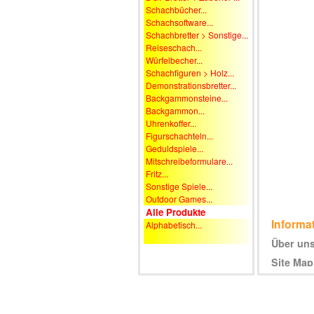
Schachbücher...
Schachsoftware...
Schachbretter > Sonstige...
Reiseschach...
Würfelbecher...
Schachfiguren > Holz...
Demonstrationsbretter...
Backgammonsteine...
Backgammon...
Uhrenkoffer...
Figurschachteln...
Geduldspiele...
Mitschreibeformulare...
Fritz...
Sonstige Spiele...
Outdoor Games...
Alle Produkte
Informa
Alphabetisch...
Über un
Site Map