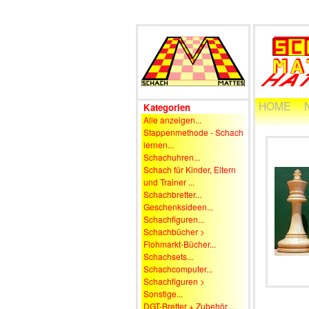
HOME
Kategorien
Alle anzeigen...
Stappenmethode - Schach
lernen...
Schachuhren...
Schach für Kinder, Eltern
und Trainer ...
Schachbretter...
Geschenksideen...
Schachfiguren...
Schachbücher >
Flohmarkt-Bücher...
Schachsets...
Schachcomputer...
Schachfiguren >
Sonstige...
DGT-Bretter + Zubehör ...