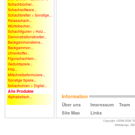
Schachbücher...
Schachsoftware...
Schachbretter > Sonstige...
Reiseschach...
Würfelbecher...
Schachfiguren > Holz...
Demonstrationsbretter...
Backgammonsteine...
Backgammon...
Uhrenkoffer...
Figurschachteln...
Geduldspiele...
Fritz...
Mitschreibeformulare...
Sonstige Spiele...
Schachuhren > Digital...
Alle Produkte
Information
Alphabetisch...
Über uns
Impressum
Team
Site Map
Links
Copyright ©2006-2026 "Sc
Webdesign
,
SE