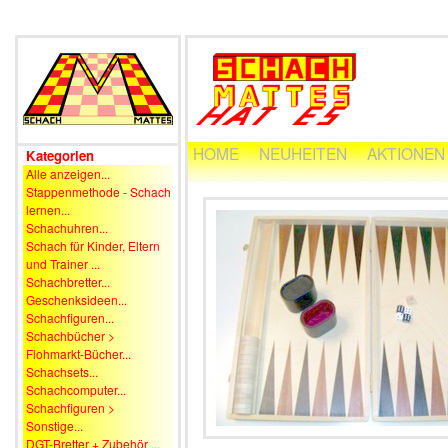
HOME
NEUHEITEN
AKTIONEN
Kategorien
Alle anzeigen...
Stappenmethode - Schach
lernen...
Schachuhren...
Schach für Kinder, Eltern
und Trainer ...
Schachbretter...
Geschenksideen...
Schachfiguren...
Schachbücher >
Flohmarkt-Bücher...
Schachsets...
Schachcomputer...
Schachfiguren >
Sonstige...
DGT-Bretter + Zubehör ...