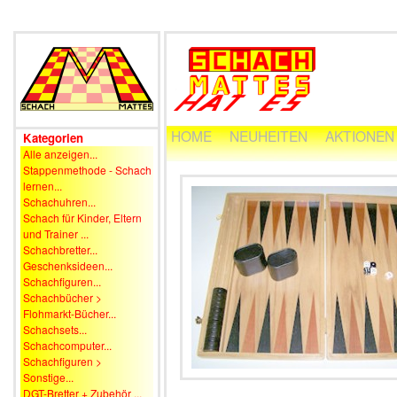
HOME
NEUHEITEN
AKTIONEN
Kategorien
Alle anzeigen...
Stappenmethode - Schach
lernen...
Schachuhren...
Schach für Kinder, Eltern
und Trainer ...
Schachbretter...
Geschenksideen...
Schachfiguren...
Schachbücher >
Flohmarkt-Bücher...
Schachsets...
Schachcomputer...
Schachfiguren >
Sonstige...
DGT-Bretter + Zubehör ...