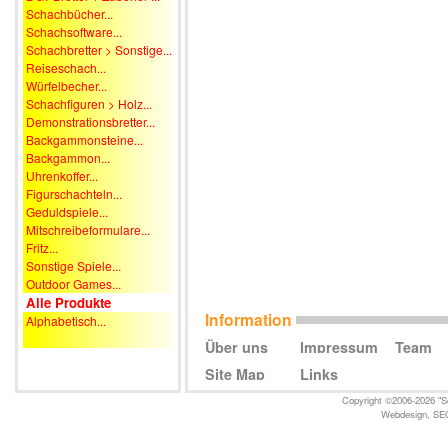
Schachbücher...
Schachsoftware...
Schachbretter > Sonstige...
Reiseschach...
Würfelbecher...
Schachfiguren > Holz...
Demonstrationsbretter...
Backgammonsteine...
Backgammon...
Uhrenkoffer...
Figurschachteln...
Geduldspiele...
Mitschreibeformulare...
Fritz...
Sonstige Spiele...
Outdoor Games...
Alle Produkte
Information
Alphabetisch...
Über uns
Impressum
Team
Site Map
Links
Copyright ©2006-2026 "Sc
Webdesign
,
SE