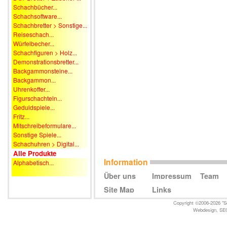
Schachbücher...
Schachsoftware...
Schachbretter > Sonstige...
Reiseschach...
Würfelbecher...
Schachfiguren > Holz...
Demonstrationsbretter...
Backgammonsteine...
Backgammon...
Uhrenkoffer...
Figurschachteln...
Geduldspiele...
Fritz...
Mitschreibeformulare...
Sonstige Spiele...
Schachuhren > Digital...
Alle Produkte
Information
Alphabetisch...
Über uns
Impressum
Team
Site Map
Links
Copyright ©2006-2026 "Sc
Webdesign
,
SE