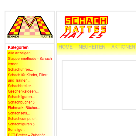
HOME
NEUHEITEN
AKTIONEN
Kategorien
Alle anzeigen...
Stappenmethode - Schach
lernen...
Schachuhren...
Schach für Kinder, Eltern
und Trainer ...
Schachbretter...
Geschenksideen...
Schachfiguren...
Schachbücher >
Flohmarkt-Bücher...
Schachsets...
Schachcomputer...
Schachfiguren >
Sonstige...
DGT-Bretter + Zubehör ...