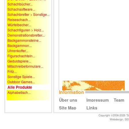
Schachbücher...
Schachsoftware...
Schachbretter > Sonstige...
Reiseschach...
Würfelbecher...
Schachfiguren > Holz...
Demonstrationsbretter...
Backgammonsteine...
Backgammon...
Uhrenkoffer...
Figurschachteln...
Geduldspiele...
Mitschreibeformulare...
Fritz...
Sonstige Spiele...
Outdoor Games...
Alle Produkte
Information
Alphabetisch...
Über uns
Impressum
Team
Site Map
Links
Copyright ©2006-2026 "Sc
Webdesign
,
SE