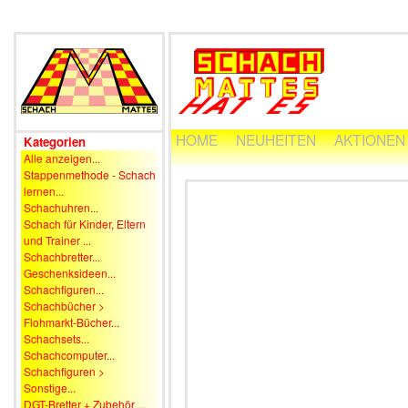
HOME
NEUHEITEN
AKTIONEN
Kategorien
Alle anzeigen...
Stappenmethode - Schach
lernen...
Schachuhren...
Schach für Kinder, Eltern
und Trainer ...
Schachbretter...
Geschenksideen...
Schachfiguren...
Schachbücher >
Flohmarkt-Bücher...
Schachsets...
Schachcomputer...
Schachfiguren >
Sonstige...
DGT-Bretter + Zubehör ...