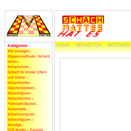
HOME
NEUHEITEN
AKTIONEN
Kategorien
Alle anzeigen...
Stappenmethode - Schach
lernen...
Schachuhren...
Schach für Kinder, Eltern
und Trainer ...
Schachbretter...
Geschenksideen...
Schachfiguren...
Schachbücher >
Flohmarkt-Bücher...
Schachsets...
Schachcomputer...
Schachfiguren >
Sonstige...
DGT-Bretter + Zubehör ...