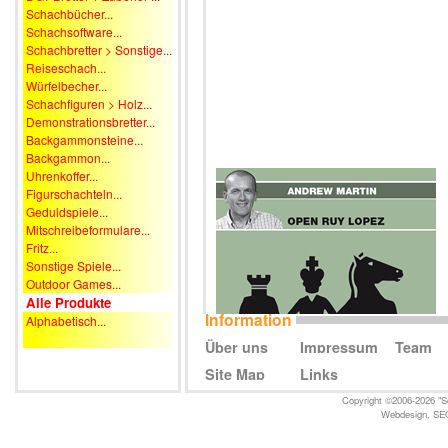
Schachbücher...
Schachsoftware...
Schachbretter > Sonstige...
Reiseschach...
Würfelbecher...
Schachfiguren > Holz...
Demonstrationsbretter...
Backgammonsteine...
Backgammon...
Uhrenkoffer...
Figurschachteln...
Geduldspiele...
Mitschreibeformulare...
Fritz...
Sonstige Spiele...
Outdoor Games...
Alle Produkte
Information
Alphabetisch...
Über uns
Impressum
Team
Site Map
Links
Copyright ©2006-2026 "Sc
Webdesign
,
SE