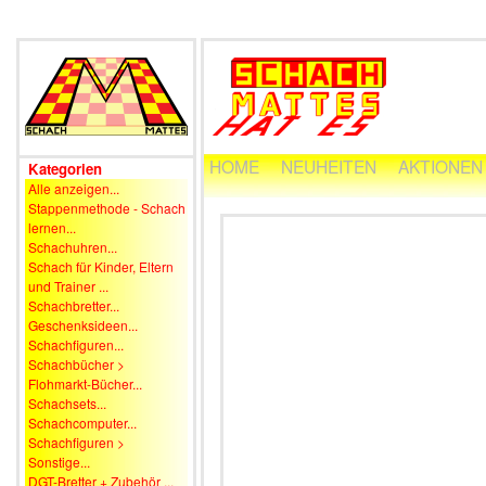
HOME
NEUHEITEN
AKTIONEN
Kategorien
Alle anzeigen...
Stappenmethode - Schach
lernen...
Schachuhren...
Schach für Kinder, Eltern
und Trainer ...
Schachbretter...
Geschenksideen...
Schachfiguren...
Schachbücher >
Flohmarkt-Bücher...
Schachsets...
Schachcomputer...
Schachfiguren >
Sonstige...
DGT-Bretter + Zubehör ...