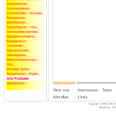
Schachbücher...
Schachsoftware...
Schachbretter > Sonstige...
Reiseschach...
Würfelbecher...
Schachfiguren > Holz...
Demonstrationsbretter...
Backgammonsteine...
Backgammon...
Uhrenkoffer...
Figurschachteln...
Geduldspiele...
Mitschreibeformulare...
Fritz...
Sonstige Spiele...
Schachuhren > Digital...
Alle Produkte
Information
Alphabetisch...
Über uns
Impressum
Team
Site Map
Links
Copyright ©2006-2026 "Sc
Webdesign
,
SE