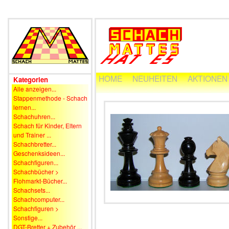
HOME
NEUHEITEN
AKTIONEN
Kategorien
Alle anzeigen...
Stappenmethode - Schach
lernen...
Schachuhren...
Schach für Kinder, Eltern
und Trainer ...
Schachbretter...
Geschenksideen...
Schachfiguren...
Schachbücher >
Flohmarkt-Bücher...
Schachsets...
Schachcomputer...
Schachfiguren >
Sonstige...
DGT-Bretter + Zubehör ...