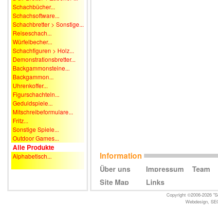
Schachbücher...
Schachsoftware...
Schachbretter > Sonstige...
Reiseschach...
Würfelbecher...
Schachfiguren > Holz...
Demonstrationsbretter...
Backgammonsteine...
Backgammon...
Uhrenkoffer...
Figurschachteln...
Geduldspiele...
Mitschreibeformulare...
Fritz...
Sonstige Spiele...
Outdoor Games...
Alle Produkte
Information
Alphabetisch...
Über uns
Impressum
Team
Site Map
Links
Copyright ©2006-2026 "Sc
Webdesign
,
SE