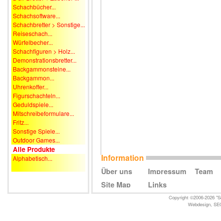
Schachbücher...
Schachsoftware...
Schachbretter > Sonstige...
Reiseschach...
Würfelbecher...
Schachfiguren > Holz...
Demonstrationsbretter...
Backgammonsteine...
Backgammon...
Uhrenkoffer...
Figurschachteln...
Geduldspiele...
Mitschreibeformulare...
Fritz...
Sonstige Spiele...
Outdoor Games...
Alle Produkte
Information
Alphabetisch...
Über uns
Impressum
Team
Site Map
Links
Copyright ©2006-2026 "Sc
Webdesign
,
SE