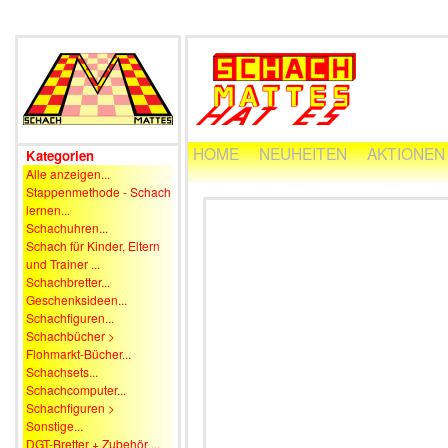
HOME
NEUHEITEN
AKTIONEN
Kategorien
Alle anzeigen...
Stappenmethode - Schach
lernen...
Schachuhren...
Schach für Kinder, Eltern
und Trainer ...
Schachbretter...
Geschenksideen...
Schachfiguren...
Schachbücher >
Flohmarkt-Bücher...
Schachsets...
Schachcomputer...
Schachfiguren >
Sonstige...
DGT-Bretter + Zubehör ...