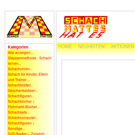
HOME
NEUHEITEN
AKTIONEN
Kategorien
Alle anzeigen...
Stappenmethode - Schach
lernen...
Schachuhren...
Schach für Kinder, Eltern
und Trainer ...
Schachbretter...
Geschenksideen...
Schachfiguren...
Schachbücher >
Flohmarkt-Bücher...
Schachsets...
Schachcomputer...
Schachfiguren >
Sonstige...
DGT-Bretter + Zubehör ...