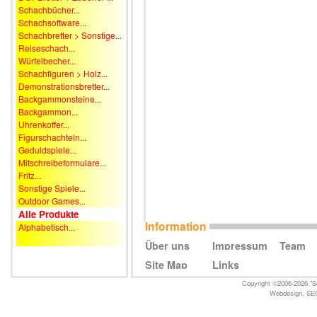
Schachbücher...
Schachsoftware...
Schachbretter > Sonstige...
Reiseschach...
Würfelbecher...
Schachfiguren > Holz...
Demonstrationsbretter...
Backgammonsteine...
Backgammon...
Uhrenkoffer...
Figurschachteln...
Geduldspiele...
Mitschreibeformulare...
Fritz...
Sonstige Spiele...
Outdoor Games...
Alle Produkte
Information
Alphabetisch...
Über uns
Impressum
Team
Site Map
Links
Copyright ©2006-2026 "Sc
Webdesign
,
SE