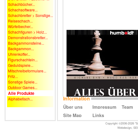
Schachbücher...
Schachsoftware...
Schachbretter > Sonstige...
Reiseschach...
Würfelbecher...
Schachfiguren > Holz...
Demonstrationsbretter...
Backgammonsteine...
Backgammon...
Uhrenkoffer...
Figurschachteln...
Geduldspiele...
Mitschreibeformulare...
Fritz...
Sonstige Spiele...
Outdoor Games...
Alle Produkte
Information
Alphabetisch...
Über uns
Impressum
Team
Site Map
Links
Copyright ©2006-2026 "Sc
Webdesign
,
SE