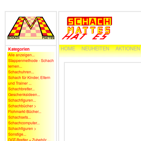
HOME
NEUHEITEN
AKTIONEN
Kategorien
Alle anzeigen...
Stappenmethode - Schach
lernen...
Schachuhren...
Schach für Kinder, Eltern
und Trainer ...
Schachbretter...
Geschenksideen...
Schachfiguren...
Schachbücher >
Flohmarkt-Bücher...
Schachsets...
Schachcomputer...
Schachfiguren >
Sonstige...
DGT-Bretter + Zubehör ...