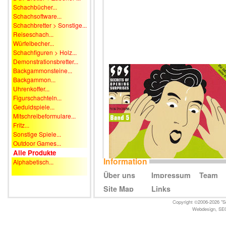
Schachbücher...
Schachsoftware...
Schachbretter > Sonstige...
Reiseschach...
Würfelbecher...
Schachfiguren > Holz...
Demonstrationsbretter...
Backgammonsteine...
Backgammon...
Uhrenkoffer...
Figurschachteln...
Geduldspiele...
Mitschreibeformulare...
Fritz...
Sonstige Spiele...
Outdoor Games...
Alle Produkte
Information
Alphabetisch...
Über uns
Impressum
Team
Site Map
Links
Copyright ©2006-2026 "Sc
Webdesign
,
SE