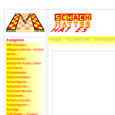
HOME
NEUHEITEN
AKTIONEN
Kategorien
Alle anzeigen...
Stappenmethode - Schach
lernen...
Schachuhren...
Schach für Kinder, Eltern
und Trainer ...
Schachbretter...
Geschenksideen...
Schachfiguren...
Schachbücher >
Flohmarkt-Bücher...
Schachsets...
Schachcomputer...
Schachfiguren >
Sonstige...
DGT-Bretter + Zubehör ...