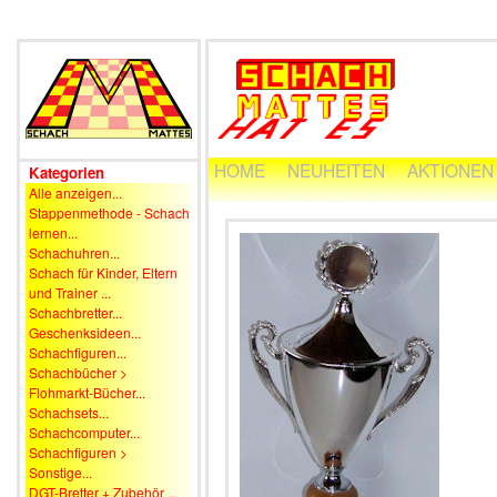
HOME
NEUHEITEN
AKTIONEN
Kategorien
Alle anzeigen...
Stappenmethode - Schach
lernen...
Schachuhren...
Schach für Kinder, Eltern
und Trainer ...
Schachbretter...
Geschenksideen...
Schachfiguren...
Schachbücher >
Flohmarkt-Bücher...
Schachsets...
Schachcomputer...
Schachfiguren >
Sonstige...
DGT-Bretter + Zubehör ...