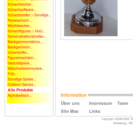
Schachbücher...
Schachsoftware...
Schachbretter > Sonstige...
Reiseschach...
Würfelbecher...
Schachfiguren > Holz...
Demonstrationsbretter...
Backgammonsteine...
Backgammon...
Uhrenkoffer...
Figurschachteln...
Geduldspiele...
Mitschreibeformulare...
Fritz...
Sonstige Spiele...
Outdoor Games...
Alle Produkte
Information
Alphabetisch...
Über uns
Impressum
Team
Site Map
Links
Copyright ©2006-2026 "Sc
Webdesign
,
SE