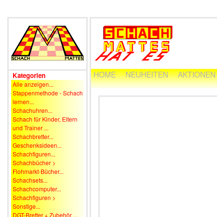
HOME
NEUHEITEN
AKTIONEN
Kategorien
Alle anzeigen...
Stappenmethode - Schach
lernen...
Schachuhren...
Schach für Kinder, Eltern
und Trainer ...
Schachbretter...
Geschenksideen...
Schachfiguren...
Schachbücher >
Flohmarkt-Bücher...
Schachsets...
Schachcomputer...
Schachfiguren >
Sonstige...
DGT-Bretter + Zubehör ...