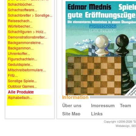
Schachbücher...
Schachsoftware...
Schachbretter > Sonstige...
Reiseschach...
Würfelbecher...
Schachfiguren > Holz...
Demonstrationsbretter...
Backgammonsteine...
Backgammon...
Uhrenkoffer...
Figurschachteln...
Geduldspiele...
Mitschreibeformulare...
Fritz...
Sonstige Spiele...
Outdoor Games...
Alle Produkte
Information
Alphabetisch...
Über uns
Impressum
Team
Site Map
Links
Copyright ©2006-2026 "Sc
Webdesign
,
SE