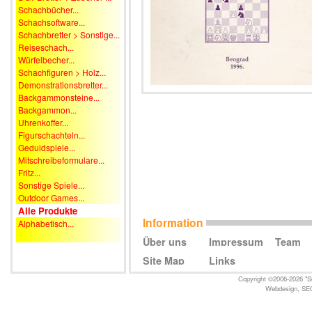
Schachbücher...
Schachsoftware...
Schachbretter > Sonstige...
Reiseschach...
Würfelbecher...
Schachfiguren > Holz...
Demonstrationsbretter...
Backgammonsteine...
Backgammon...
Uhrenkoffer...
Figurschachteln...
Geduldspiele...
Mitschreibeformulare...
Fritz...
Sonstige Spiele...
Outdoor Games...
Alle Produkte
Information
Alphabetisch...
Über uns
Impressum
Team
Site Map
Links
Copyright ©2006-2026 "Sc
Webdesign
,
SE