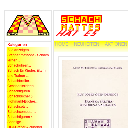
HOME
NEUHEITEN
AKTIONEN
Kategorien
Alle anzeigen...
Stappenmethode - Schach
lernen...
Schachuhren...
Schach für Kinder, Eltern
und Trainer ...
Schachbretter...
Geschenksideen...
Schachfiguren...
Schachbücher >
Flohmarkt-Bücher...
Schachsets...
Schachcomputer...
Schachfiguren >
Sonstige...
DGT-Bretter + Zubehör ...