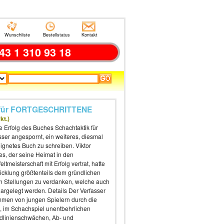
Wunschliste
Bestellstatus
Kontakt
43 1 310 93 18
für FORTGESCHRITTENE
kt.)
e Erfolg des Buches Schachtaktik für
sser angespornt, ein weiteres, diesmal
eignetes Buch zu schreiben. Viktor
s, der seine Heimat in den
tmeisterschaft mit Erfolg vertrat, hatte
icklung größtenteils dem gründlichen
n Stellungen zu verdanken, welche auch
argelegt werden. Details Der Verfasser
men von jungen Spielern durch die
, im Schachspiel unentbehrlichen
undlinienschwächen, Ab- und