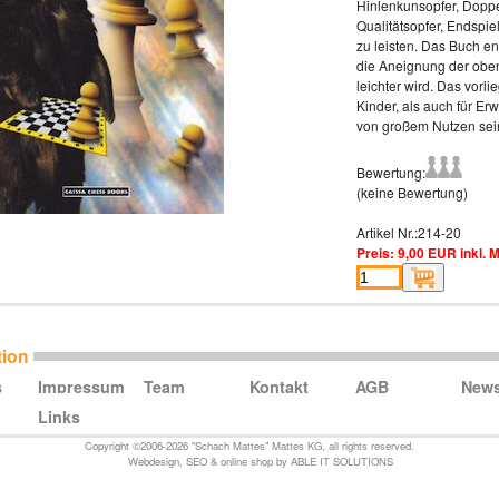
Hinlenkunsopfer, Doppel
Qualitätsopfer, Endspiel
zu leisten. Das Buch e
die Aneignung der obe
leichter wird. Das vorl
Kinder, als auch für E
von großem Nutzen sei
Bewertung:
(keine Bewertung)
Artikel Nr.:214-20
Preis: 9,00 EUR inkl. 
tion
s
Impressum
Team
Kontakt
AGB
New
Links
Copyright ©2006-2026 "Schach Mattes" Mattes KG, all rights reserved.
Webdesign
,
SEO
&
online shop
by
ABLE IT SOLUTIONS