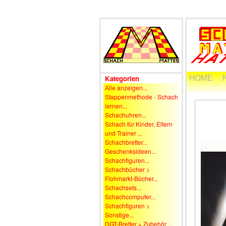
HOME
Kategorien
Alle anzeigen...
Stappenmethode - Schach
lernen...
Schachuhren...
Schach für Kinder, Eltern
und Trainer ...
Schachbretter...
Geschenksideen...
Schachfiguren...
Schachbücher >
Flohmarkt-Bücher...
Schachsets...
Schachcomputer...
Schachfiguren >
Sonstige...
DGT-Bretter + Zubehör ...