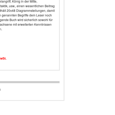
angriff, König in der Mitte,
taktik, usw., einen wesentlichen Beitrag
nthält 20x48 Diagrammstellungen, damit
n genannten Begriffe dem Leser noch
iegende Buch wird sicherlich sowohl für
rwachsene mit erweiterten Kenntnissen
n.
MwSt.
s