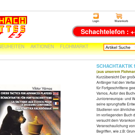
Login
Warenkorb
Schachtelefon : +
NEUHEITEN
AKTIONEN
FLOHMARKT
SCHACHTAKTIK 
(aus unserem Flohmar
Kurzübersicht Der groß
Anfänger hat den Verfa
für Fortgeschrittene ge
Vamos, Autor des Buche
Junioreneuropa- und Wel
seine sprunghafte Entw
Studieren von ähnliche
im vorliegenden Buch d
versucht dem Vorankom
Veranschaulichung von
Begriffen, wie z.B: Gr