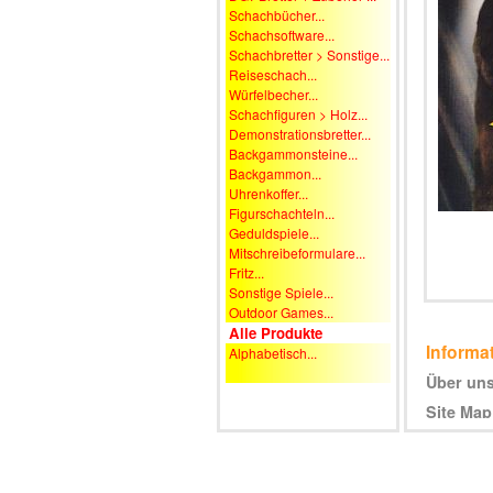
Schachbücher...
Schachsoftware...
Schachbretter > Sonstige...
Reiseschach...
Würfelbecher...
Schachfiguren > Holz...
Demonstrationsbretter...
Backgammonsteine...
Backgammon...
Uhrenkoffer...
Figurschachteln...
Geduldspiele...
Mitschreibeformulare...
Fritz...
Sonstige Spiele...
Outdoor Games...
Alle Produkte
Informa
Alphabetisch...
Über un
Site Map