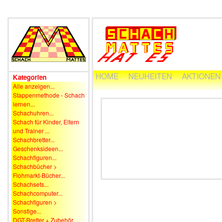
HOME
NEUHEITEN
AKTIONEN
Kategorien
Alle anzeigen...
Stappenmethode - Schach
lernen...
Schachuhren...
Schach für Kinder, Eltern
und Trainer ...
Schachbretter...
Geschenksideen...
Schachfiguren...
Schachbücher >
Flohmarkt-Bücher...
Schachsets...
Schachcomputer...
Schachfiguren >
Sonstige...
DGT-Bretter + Zubehör ...