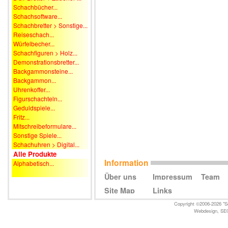
Schachbücher...
Schachsoftware...
Schachbretter > Sonstige...
Reiseschach...
Würfelbecher...
Schachfiguren > Holz...
Demonstrationsbretter...
Backgammonsteine...
Backgammon...
Uhrenkoffer...
Figurschachteln...
Geduldspiele...
Fritz...
Mitschreibeformulare...
Sonstige Spiele...
Schachuhren > Digital...
Alle Produkte
Information
Alphabetisch...
Über uns
Impressum
Team
Site Map
Links
Copyright ©2006-2026 "Sc
Webdesign
,
SE