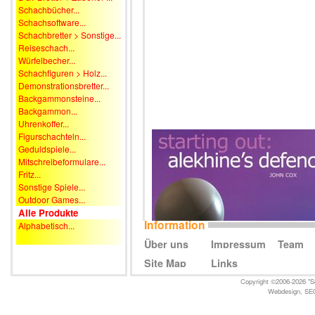
Schachbücher...
Schachsoftware...
Schachbretter > Sonstige...
Reiseschach...
Würfelbecher...
Schachfiguren > Holz...
Demonstrationsbretter...
Backgammonsteine...
Backgammon...
Uhrenkoffer...
Figurschachteln...
Geduldspiele...
Mitschreibeformulare...
Fritz...
Sonstige Spiele...
Outdoor Games...
Alle Produkte
Information
Alphabetisch...
Über uns
Impressum
Team
Site Map
Links
Copyright ©2006-2026 "Sc
Webdesign
,
SE