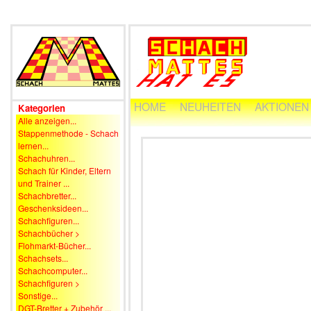
HOME
NEUHEITEN
AKTIONEN
Kategorien
Alle anzeigen...
Stappenmethode - Schach
lernen...
Schachuhren...
Schach für Kinder, Eltern
und Trainer ...
Schachbretter...
Geschenksideen...
Schachfiguren...
Schachbücher >
Flohmarkt-Bücher...
Schachsets...
Schachcomputer...
Schachfiguren >
Sonstige...
DGT-Bretter + Zubehör ...