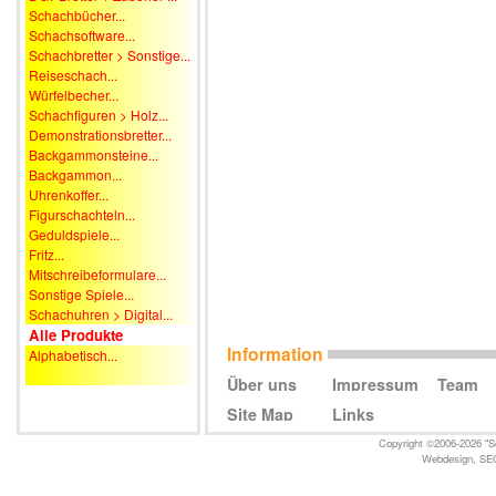
Schachbücher...
Schachsoftware...
Schachbretter > Sonstige...
Reiseschach...
Würfelbecher...
Schachfiguren > Holz...
Demonstrationsbretter...
Backgammonsteine...
Backgammon...
Uhrenkoffer...
Figurschachteln...
Geduldspiele...
Fritz...
Mitschreibeformulare...
Sonstige Spiele...
Schachuhren > Digital...
Alle Produkte
Information
Alphabetisch...
Über uns
Impressum
Team
Site Map
Links
Copyright ©2006-2026 "Sc
Webdesign
,
SE