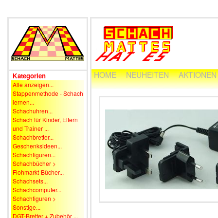
HOME
NEUHEITEN
AKTIONEN
Kategorien
Alle anzeigen...
Stappenmethode - Schach
lernen...
Schachuhren...
Schach für Kinder, Eltern
und Trainer ...
Schachbretter...
Geschenksideen...
Schachfiguren...
Schachbücher >
Flohmarkt-Bücher...
Schachsets...
Schachcomputer...
Schachfiguren >
Sonstige...
DGT-Bretter + Zubehör ...