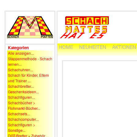
HOME
NEUHEITEN
AKTIONEN
Kategorien
Alle anzeigen...
Stappenmethode - Schach
lernen...
Schachuhren...
Schach für Kinder, Eltern
und Trainer ...
Schachbretter...
Geschenksideen...
Schachfiguren...
Schachbücher >
Flohmarkt-Bücher...
Schachsets...
Schachcomputer...
Schachfiguren >
Sonstige...
DGT-Bretter + Zubehör ...