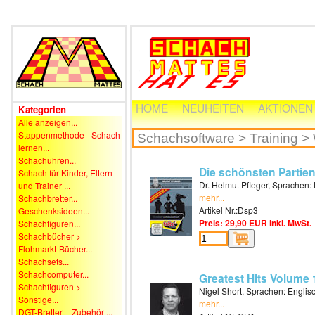
HOME
NEUHEITEN
AKTIONEN
Kategorien
Alle anzeigen...
Stappenmethode - Schach
lernen...
Schachuhren...
Die schönsten Partie
Schach für Kinder, Eltern
Dr. Helmut Pfleger, Sprachen:
und Trainer ...
mehr...
Schachbretter...
Artikel Nr.:Dsp3
Geschenksideen...
Preis: 29,90 EUR inkl. MwSt.
Schachfiguren...
Schachbücher >
Flohmarkt-Bücher...
Schachsets...
Schachcomputer...
Greatest Hits Volume 
Schachfiguren >
Nigel Short, Sprachen: Englis
Sonstige...
mehr...
DGT-Bretter + Zubehör ...