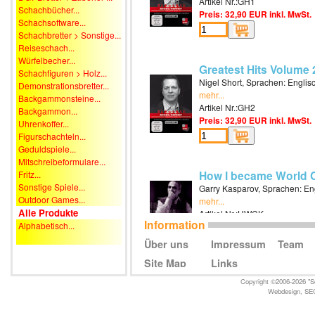
Artikel Nr.:GH1
Schachbücher...
Preis: 32,90 EUR inkl. MwSt.
Schachsoftware...
Schachbretter > Sonstige...
Reiseschach...
Würfelbecher...
Greatest Hits Volume 
Schachfiguren > Holz...
Nigel Short, Sprachen: Englis
Demonstrationsbretter...
mehr...
Backgammonsteine...
Artikel Nr.:GH2
Backgammon...
Preis: 32,90 EUR inkl. MwSt.
Uhrenkoffer...
Figurschachteln...
Geduldspiele...
Mitschreibeformulare...
How I became World 
Fritz...
Sonstige Spiele...
Garry Kasparov, Sprachen: En
Outdoor Games...
mehr...
Alle Produkte
Artikel Nr.:HWCK
Information
Alphabetisch...
Preis: 39,90 EUR inkl. MwSt.
Über uns
Impressum
Team
Site Map
Links
How to play the Najdor
Copyright ©2006-2026 "Sc
Webdesign
,
SE
Garry Kasparov, Sprachen: En
mehr...